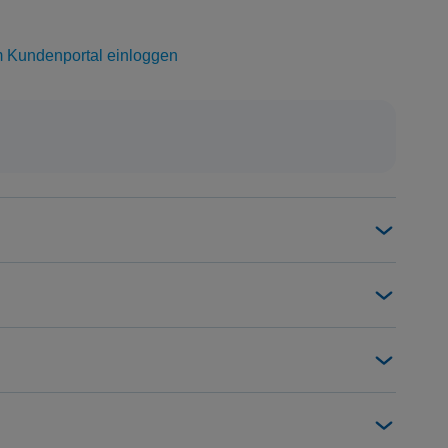
Samstag 09:00 bis 15:00 Uhr
m Kundenportal einloggen
0800 906 09 02