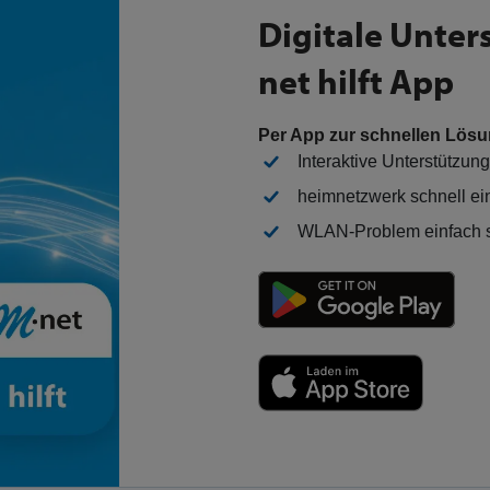
ng
Digitale Unter
net hilft App
Per App zur schnellen Lös
Interaktive Unterstützun
heimnetzwerk schnell ei
WLAN-Problem einfach s