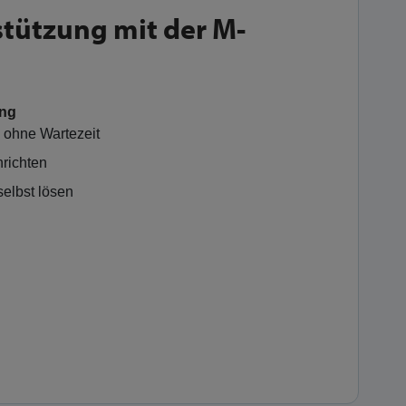
stützung mit der M-
Cookie Einstellungen
Alle akzeptieren
ung
g ohne Wartezeit
nrichten
elbst lösen