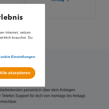
nservice
tarbeitenden persönlich über dein Anliegen
 Telefon Support für dich von montags bis freitags
rreichbar.