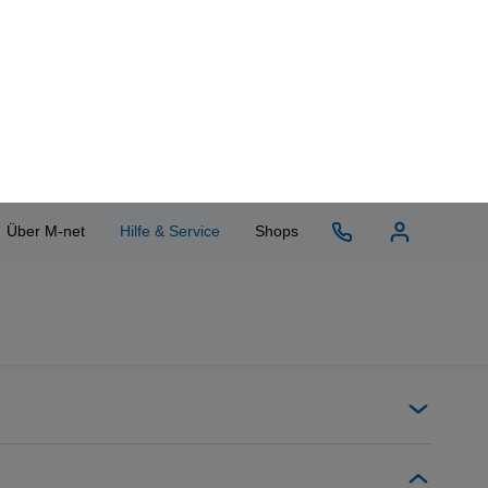
Privatkunden
Geschäftskunden
Kostenlose
Bestell-Hotline
Montag - Freitag 08:00 - 20:00 Uhr
Samstag 09:00 bis 15:00 Uhr
0800 708 08 77
Rückruf-Service
Kostenlose
Service-Hotline
Montag - Freitag 08:00 - 20:00 Uhr