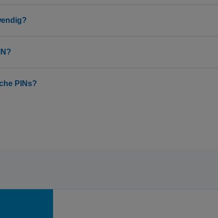
twendig?
IN?
iche PINs?
ür dein perfektes Highspeed-E
r Website! Damit bei uns alles so reibungslos läuft wie dein Glasfas
che Technologien ein - für Funktionen, Analysen und Inhalte, die du 
trolle: Entscheide selbst, was erlaubt ist. Mehr Infos gibt's in unsere