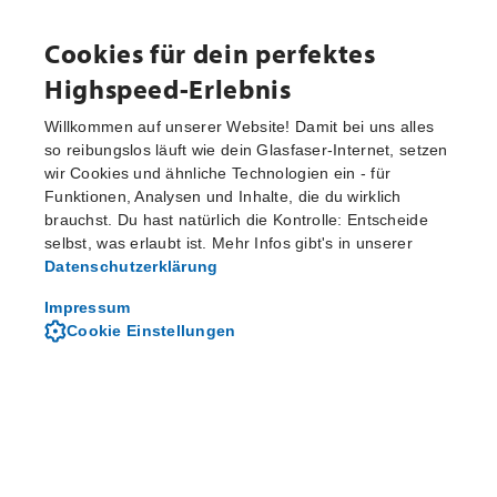
Cookies für dein perfektes
Highspeed-Erlebnis
Verfügbarkeit prüfen
Willkommen auf unserer Website! Damit bei uns alles
so reibungslos läuft wie dein Glasfaser-Internet, setzen
wir Cookies und ähnliche Technologien ein - für
Funktionen, Analysen und Inhalte, die du wirklich
M-net und dein Zuhause
brauchst. Du hast natürlich die Kontrolle: Entscheide
die beste Kombi seit
selbst, was erlaubt ist. Mehr Infos gibt's in unserer
Datenschutzerklärung
Glas
Faser
Impressum
Cookie Einstellungen
14
90
,
*
bis zu 2000
Mbit/s ab
€ mtl.