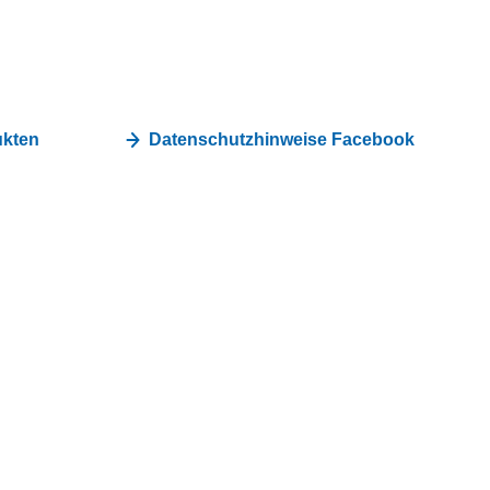
Privatkunden
Geschäftskunden
ukten
Datenschutzhinweise Facebook
Kostenlose
Bestell-Hotline
Montag - Freitag 08:00 - 20:00 Uhr
Samstag 09:00 bis 15:00 Uhr
0800 708 08 77
Rückruf-Service
Kostenlose
Service-Hotline
Montag - Freitag 08:00 - 20:00 Uhr