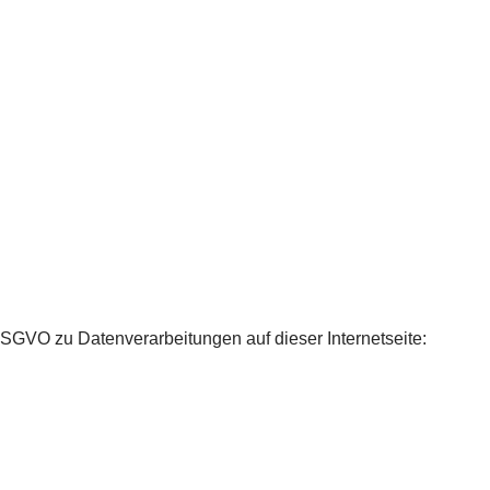
Samstag 09:00 bis 15:00 Uhr
0800 906 09 02
GVO zu Datenverarbeitungen auf dieser Internetseite: