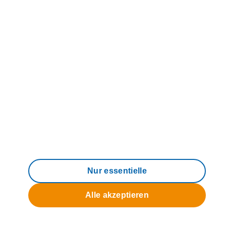
Direkteinstieg
Produkte & Tarife
Hilfe & Service
Über uns
Nur essentielle
Alle akzeptieren
© 2006 - 2026 M-net Telekommunikations
GmbH