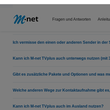
Datenschutzerkläru
Was kostet M-net TVplus?
Impressum
Umfasst M-net TVplus auch HD-Sender?
Nur essentielle
Ich vermisse den einen oder anderen Sender in der 
Kann ich M-net TVplus auch unterwegs nutzen (mit 
Gibt es zusätzliche Pakete und Optionen und was m
Welche anderen Wege zur Kontaktaufnahme gibt es,
Kann ich M-net TVplus auch im Ausland nutzen?