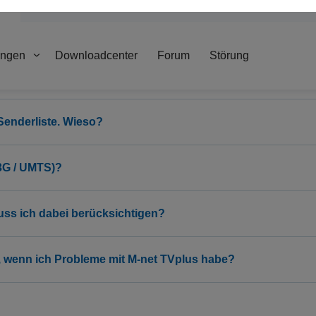
ng
Senderliste. Wieso?
3G / UMTS)?
uss ich dabei berücksichtigen?
 wenn ich Probleme mit M-net TVplus habe?