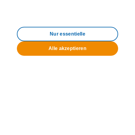
Nur essentielle
Direkteinstieg
Alle akzeptieren
Produkte & Tarife
Hilfe & Service
Geschäftskunden
Privatkunden
Über uns
Kostenlose
Bestell-Hotline