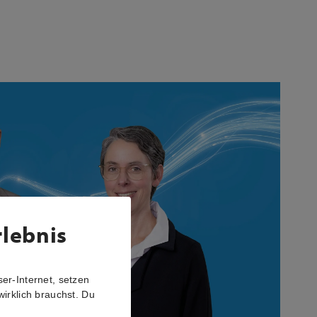
rlebnis
er-Internet, setzen
wirklich brauchst. Du
r