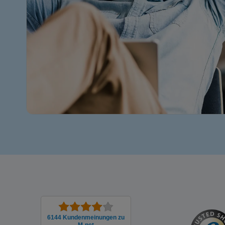
6144 Kunden­meinungen zu
M-net