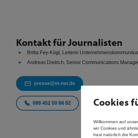
Kontakt für Journalisten
Britta Fey-Kögl, Leiterin Unternehmenskommunika
Andreas Dietrich, Senior Communications Manag
presse@m-net.de
Cookies f
089 452 00 86 82
Willkommen auf unsere
wir Cookies und ähnli
hast natürlich die Kon