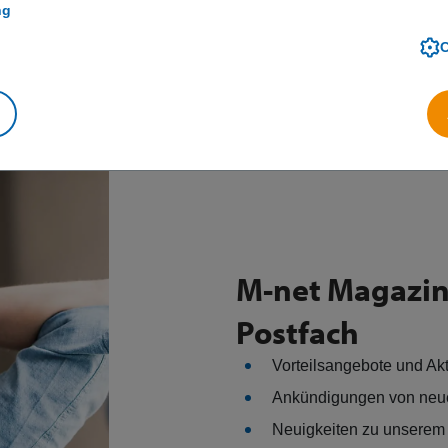
ng
M-net Magazin 
Postfach
Vorteilsangebote und Ak
Ankündigungen von neu
Neuigkeiten zu unserem 