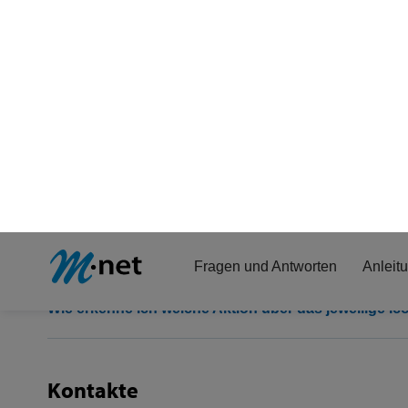
Wie beantworte ich eine erhaltene Nachricht (E-Mail)
Empfangsbestätigung
Wie kann ich eine Empfangsbestätigung anfordern?
Icon
Wie erkenne ich welche Aktion über das jeweilige Ic
Kontakte