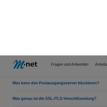
Was mache ich, wenn mein E-Mail-Programm trotz alle
Was ist bei iPhone / iPad und Mac zu beachten?
Warum brauche ich die SSL-/TLS-Verschlüsselung?
Brauche ich die SSL-/TLS-Verschlüsselung auch a
Was kann den Postausgangsserver blockieren?
Was genau ist die SSL-/TLS-Verschlüsselung?
Muss ich etwas beachten, wenn ich einen Speedpor