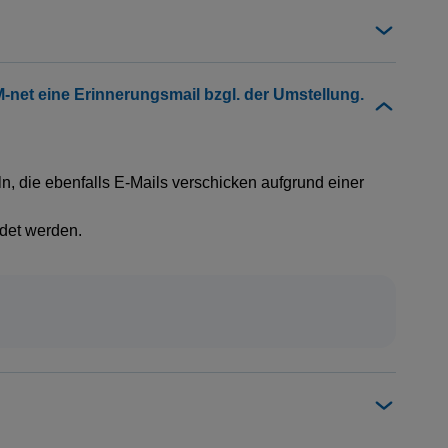
net eine Erinnerungsmail bzgl. der Umstellung.
, die ebenfalls E-Mails verschicken aufgrund einer
ndet werden.
rlebnis
er-Internet, setzen
wirklich brauchst. Du
r