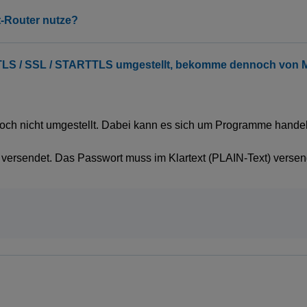
 TLS / SSL / STARTTLS umgestellt, bekomme dennoch von M-
ch nicht umgestellt. Dabei kann es sich um Programme handeln
 versendet. Das Passwort muss im Klartext (PLAIN-Text) verse
ür dein perfektes Highspeed-E
r Website! Damit bei uns alles so reibungslos läuft wie dein Glasfas
che Technologien ein - für Funktionen, Analysen und Inhalte, die du 
trolle: Entscheide selbst, was erlaubt ist. Mehr Infos gibt's in unsere