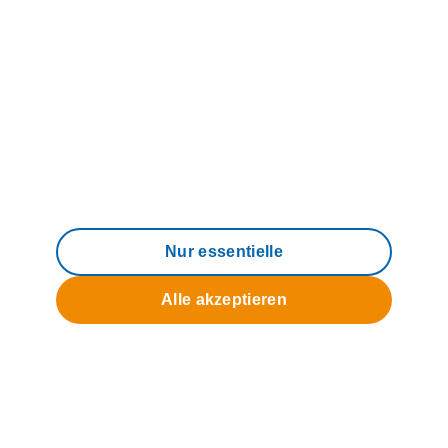
Produkte & Tarife
Hilfe & Service
Über uns
Nur essentielle
Alle akzeptieren
© 2006 - 2026 M-net Telekommunikations
GmbH
Impressum