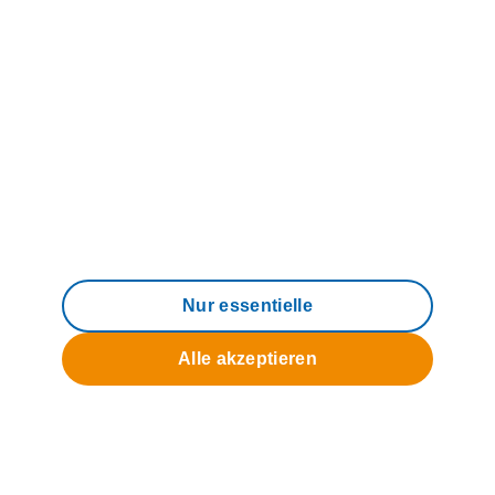
Direkteinstieg
Produkte & Tarife
Hilfe & Service
Über uns
Nur essentielle
Alle akzeptieren
© 2006 - 2026 M-net Telekommunikations
GmbH