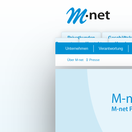
Privatkunden
Geschäfts
Support
Kontakt
Kundenp
Unternehmen
Verantwortung
Über M-net
Presse