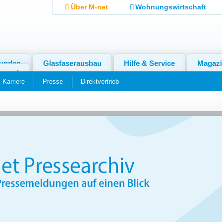
Über M-net
Wohnungswirtschaft
kunden
Glasfaserausbau
Hilfe & Service
Magaz
ortal
Karriere
Presse
Direktvertrieb