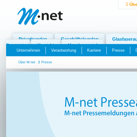
Übe
Privatkunden
Geschäftskunden
Glasfasera
Support
Kontakt
Kundenportal
Unternehmen
Verantwortung
Karriere
Presse
Über M-net
Presse