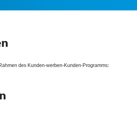
en
m Rahmen des
Kunden-werben-Kunden-
Programms:
en