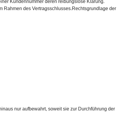
e einer Kundennummer deren reibungslose Klärung.
Samstag 09:00 bis 15:00 Uhr
m Rahmen des Vertragsschlusses.Rechtsgrundlage der
0800 906 09 02
naus nur aufbewahrt, soweit sie zur Durchführung der