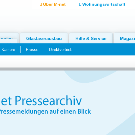
Über M-net
Wohnungswirtschaft
kunden
Glasfaserausbau
Hilfe & Service
Magaz
ortal
Karriere
Presse
Direktvertrieb