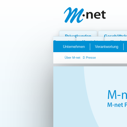
Privatkunden
Geschäfts
Support
Kontakt
Kundenp
Unternehmen
Verantwortung
Über M-net
Presse