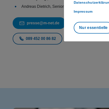
Datenschutzerkläru
Andreas Dietrich, Senior Communications Manag
Impressum
presse@m-net.de
Nur essentielle
089 452 00 86 82