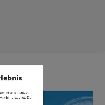
rlebnis
er-Internet, setzen
wirklich brauchst. Du
r