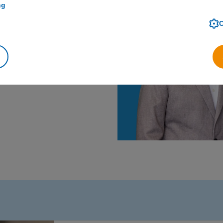
ng
er