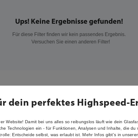
Ups! Keine Ergebnisse gefunden!
Für diese Filter finden wir kein passendes Ergebnis.
Versuchen Sie einen anderen Filter!
ür dein perfektes Highspeed-E
r Website! Damit bei uns alles so reibungslos läuft wie dein Glasfas
che Technologien ein - für Funktionen, Analysen und Inhalte, die du 
trolle: Entscheide selbst, was erlaubt ist. Mehr Infos gibt's in unsere
tion