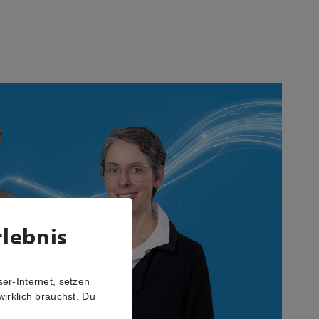
rlebnis
er-Internet, setzen
wirklich brauchst. Du
r