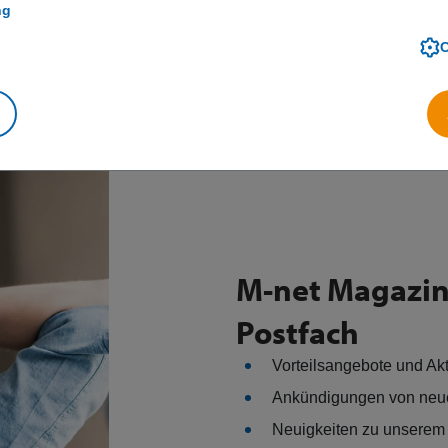
ng
M-net Magazin 
Postfach
Vorteilsangebote und Ak
Ankündigungen von neu
Neuigkeiten zu unserem 