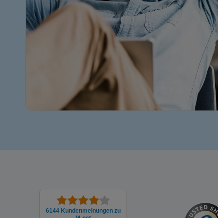
6144 Kunden­meinungen zu
M-net