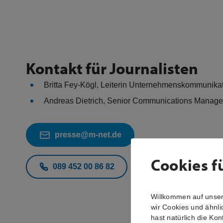
Kontakt für Journalisten
Britta Fey-Kögl, Leiterin Unternehmenskommunika
Andreas Dietrich, Senior Communications Manag
presse@m-net.de
Cookies f
089 452 00 86 82
Willkommen auf unsere
wir Cookies und ähnli
hast natürlich die Kon