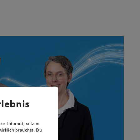
rlebnis
er-Internet, setzen
wirklich brauchst. Du
r