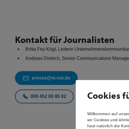
Kontakt für Journalisten
Britta Fey-Kögl, Leiterin Unternehmenskommunika
Andreas Dietrich, Senior Communications Manag
presse@m-net.de
Cookies f
089 452 00 86 82
Willkommen auf unsere
wir Cookies und ähnli
hast natürlich die Kon