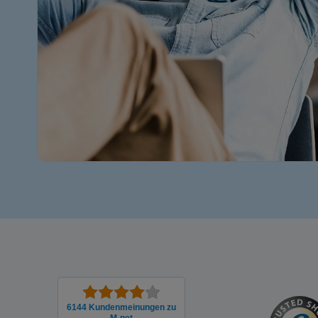
6144 Kunden­meinungen zu
M-net