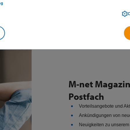
ng
M-net Magazin 
Postfach
Vorteilsangebote und Ak
Ankündigungen von neu
Neuigkeiten zu unserem 