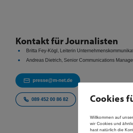
Kontakt für Journalisten
Britta Fey-Kögl, Leiterin Unternehmenskommunika
Andreas Dietrich, Senior Communications Manag
presse@m-net.de
Cookies f
089 452 00 86 82
Willkommen auf unsere
wir Cookies und ähnli
hast natürlich die Kon