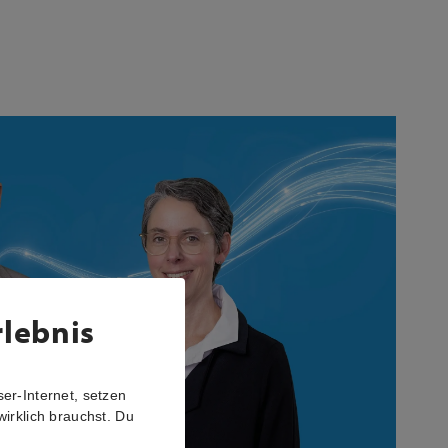
rlebnis
er-Internet, setzen
wirklich brauchst. Du
r