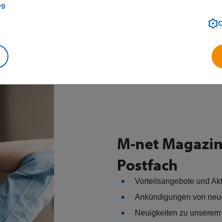
ng
M-net Magazin 
Postfach
Vorteilsangebote und Ak
Ankündigungen von neu
Neuigkeiten zu unserem 