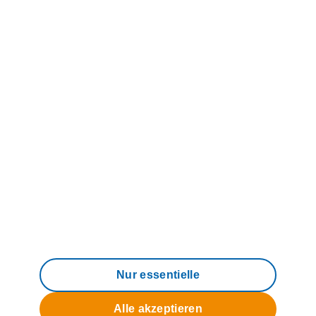
Über uns
© 2006 - 2026 M-net Telekommunikations
GmbH
Impressum
Datenschutz
AGB
Compliance
Barrierefreiheit
Nur essentielle
Alle akzeptieren