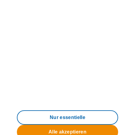
Über uns
© 2006 - 2026 M-net Telekommunikations
GmbH
Impressum
Datenschutz
AGB
Compliance
Barrierefreiheit
Nur essentielle
Alle akzeptieren