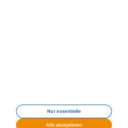
Über uns
© 2006 - 2026 M-net Telekommunikations
GmbH
Impressum
Datenschutz
AGB
Compliance
Barrierefreiheit
Nur essentielle
Alle akzeptieren