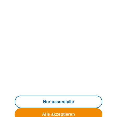
Über uns
© 2006 - 2026 M-net Telekommunikations
GmbH
Impressum
Datenschutz
AGB
Compliance
Barrierefreiheit
Nur essentielle
Alle akzeptieren