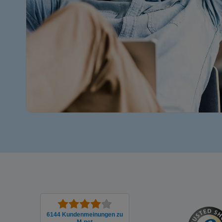
6144 Kunden­meinungen zu
M-net