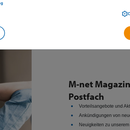
ng
M-net Magazin 
Postfach
Vorteilsangebote und Ak
Ankündigungen von neu
Neuigkeiten zu unserem 