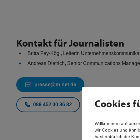
Kontakt für Journalisten
Britta Fey-Kögl, Leiterin Unternehmenskommunika
Andreas Dietrich, Senior Communications Manag
presse@m-net.de
Cookies f
089 452 00 86 82
Willkommen auf unsere
wir Cookies und ähnli
hast natürlich die Kon