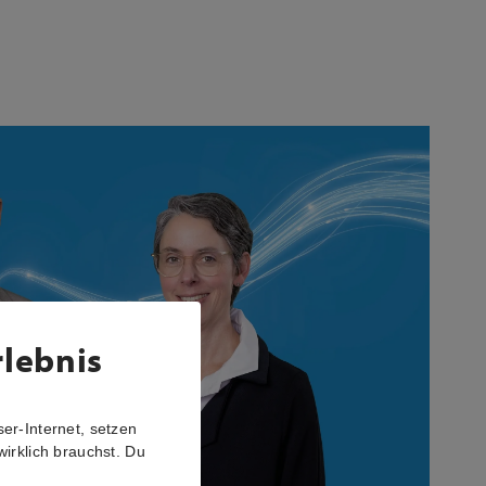
rlebnis
er-Internet, setzen
wirklich brauchst. Du
r