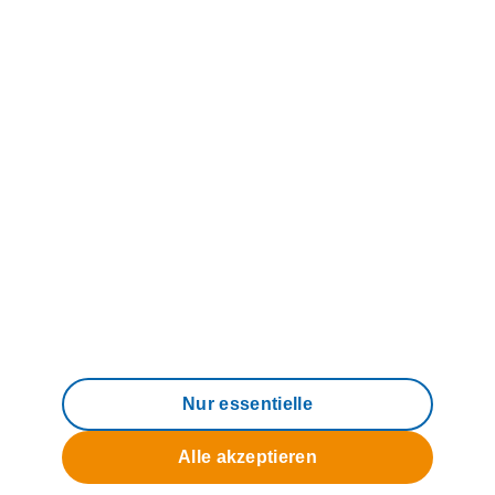
© 2006 - 2026 M-net Telekommunikations
GmbH
Impressum
Datenschutz
AGB
Compliance
Barrierefreiheit
Nur essentielle
Alle akzeptieren