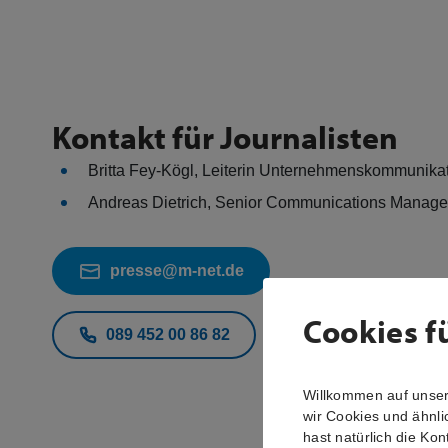
Kontakt für Journalisten
Britta Fey-Kögl, Leiterin Unternehmenskommunika
Andreas Dietrich, Senior Communications Manag
presse@m-net.de
Cookies f
089 452 00 86 82
Willkommen auf unsere
wir Cookies und ähnli
hast natürlich die Kon