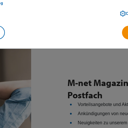
ng
M-net Magazin 
Postfach
Vorteilsangebote und Ak
Ankündigungen von neu
Neuigkeiten zu unserem 