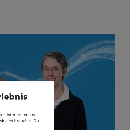
rlebnis
er-Internet, setzen
wirklich brauchst. Du
r