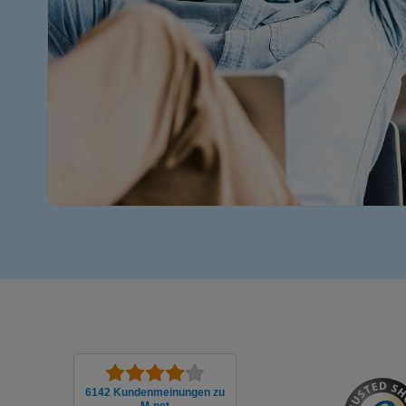
6142 Kunden­meinungen zu
M-net